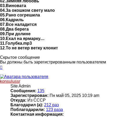
02.Зимняя любовь
03.Виновата
04.За окошком свету мало
05.Рано согрешила
06.Кадриль
07.Все наладится
08.Два берега
09.При долине
10.Ехал на ярмарку....
11.Голубка.mp3
12.То не ветер ветку клонит
Скрытое сообщение
Вы должны быть зарегистрированным пользователем
Вернуться
к
началу
konsulussr
Site Admin
Сообщения:
135
Зарегистрирован:
Пн май 05, 2025 10:19 am
Откуда:
Из СССР
Благодарил (а):
212 раз
Поблагодарили:
123 раза
Контактная информация: