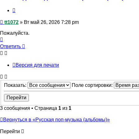
Цитата
Сообщение
tt1072
»
Вт май 26, 2026 7:28 pm
Пожалуйста.
Вернуться
к
Ответить
началу
Версия для печати
Показать:
Поле сортировки:
3 сообщения • Страница
1
из
1
Вернуться в «Русская поп-музыка (альбомы)»
Перейти