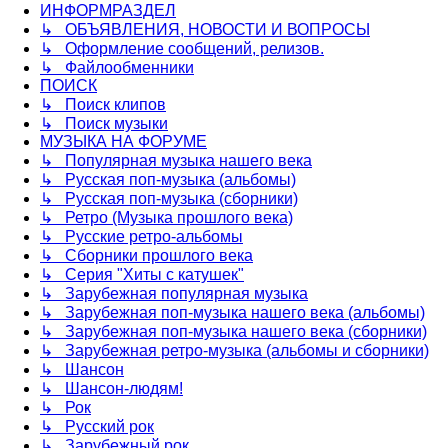
ИНФОРМРАЗДЕЛ
↳ ОБЪЯВЛЕНИЯ, НОВОСТИ И ВОПРОСЫ
↳ Оформление сообщений, релизов.
↳ Файлообменники
ПОИСК
↳ Поиск клипов
↳ Поиск музыки
МУЗЫКА НА ФОРУМЕ
↳ Популярная музыка нашего века
↳ Русская поп-музыка (альбомы)
↳ Русская поп-музыка (сборники)
↳ Ретро (Музыка прошлого века)
↳ Русские ретро-альбомы
↳ Сборники прошлого века
↳ Серия "Хиты с катушек"
↳ Зарубежная популярная музыка
↳ Зарубежная поп-музыка нашего века (альбомы)
↳ Зарубежная поп-музыка нашего века (сборники)
↳ Зарубежная ретро-музыка (альбомы и сборники)
↳ Шансон
↳ Шансон-людям!
↳ Рок
↳ Русский рок
↳ Зарубежный рок