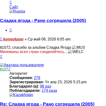
Контактная
информация
Сайт
пользователя
konsulussr
Сладка ягода - Рано согрешила (2005)
Цитата
Сообщение
konsulussr
»
Ср май 06, 2026 6:05 am
tt1072, спасибо за альбом Сладка Ягода
Меломаны всех стран соединяйтесь...
Вернуться
к
началу
tt1072
Авторитет
Сообщения:
279
Зарегистрирован:
Чт апр 23, 2026 5:15 pm
Благодарил (а):
96 раз
Поблагодарили:
174 раза
Re: Сладка ягода - Рано согрешила (2005)