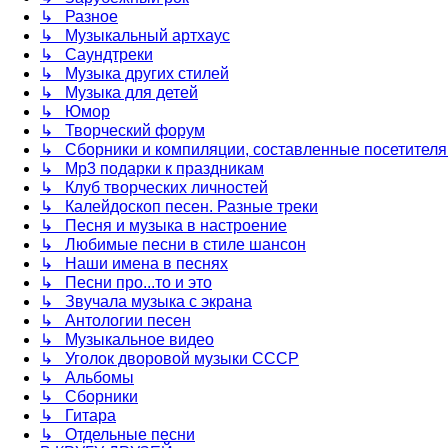
↳ Разное
↳ Музыкальный артхаус
↳ Саундтреки
↳ Музыка других стилей
↳ Музыка для детей
↳ Юмор
↳ Творческий форум
↳ Сборники и компиляции, составленные посетител
↳ Mp3 подарки к праздникам
↳ Клуб творческих личностей
↳ Калейдоскоп песен. Разные треки
↳ Песня и музыка в настроение
↳ Любимые песни в стиле шансон
↳ Наши имена в песнях
↳ Песни про...то и это
↳ Звучала музыка с экрана
↳ Антологии песен
↳ Музыкальное видео
↳ Уголок дворовой музыки СССР
↳ Альбомы
↳ Сборники
↳ Гитара
↳ Отдельные песни