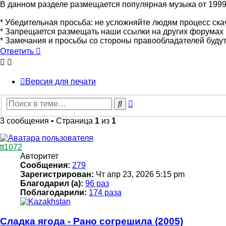
В данном разделе размещается популярная музыка от 1999 г
* Убедительная просьба: не усложняйте людям процесс скач
* Запрещается размещать наши ссылки на других форумах 
* Замечания и просьбы со стороны правообладателей буду
Ответить
Версия для печати
Расширенный
Поиск
поиск
3 сообщения • Страница
1
из
1
tt1072
Авторитет
Сообщения:
279
Зарегистрирован:
Чт апр 23, 2026 5:15 pm
Благодарил (а):
96 раз
Поблагодарили:
174 раза
Сладка ягода - Рано согрешила (2005)