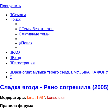
Пропустить
Ссылки
Поиск
Темы без ответов
Активные темы
Поиск
FAQ
Вход
Регистрация
DjesForum: музыка твоего сердца
МУЗЫКА НА ФОР
Поиск
Сладка ягода - Рано согрешила (2005
Модераторы:
fanat 1987
,
konsulussr
Правила форума